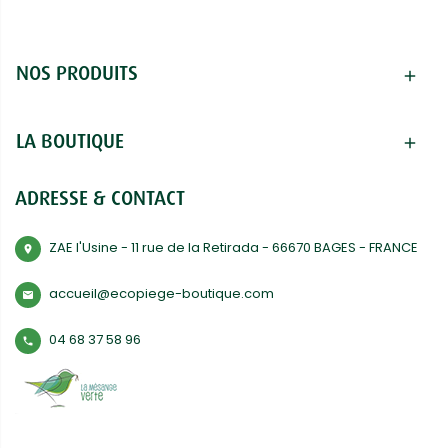
NOS PRODUITS
add
LA BOUTIQUE
add
ADRESSE & CONTACT
ZAE l'Usine - 11 rue de la Retirada - 66670 BAGES - FRANCE
room
accueil@ecopiege-boutique.com
mail
04 68 37 58 96
phone