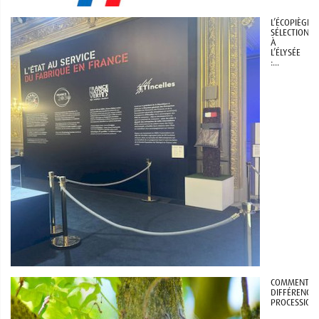
L’ÉCOPIÈGE®
SÉLECTIONNÉ
À
L’ÉLYSÉE
:...
COMMENT
DIFFÉRENCIE
PROCESSIONN