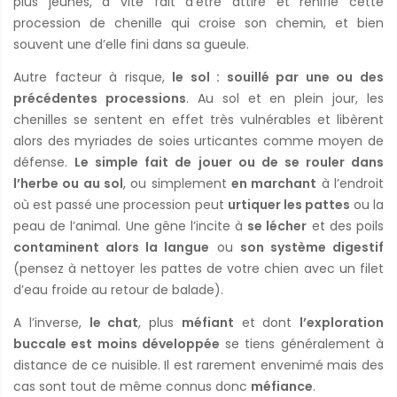
plus jeunes, a vite fait d’être attiré et renifle cette
procession de chenille qui croise son chemin, et bien
souvent une d’elle fini dans sa gueule.
Autre facteur à risque,
le sol : souillé par une ou des
précédentes processions
. Au sol et en plein jour, les
chenilles se sentent en effet très vulnérables et libèrent
alors des myriades de soies urticantes comme moyen de
défense.
Le simple fait de jouer ou de se rouler dans
l’herbe ou au sol
, ou simplement
en marchant
à l’endroit
où est passé une procession peut
urtiquer les pattes
ou la
peau de l’animal. Une gêne l’incite à
se lécher
et des poils
contaminent alors la langue
ou
son système digestif
(pensez à nettoyer les pattes de votre chien avec un filet
d’eau froide au retour de balade).
A l’inverse,
le chat
, plus
méfiant
et dont
l’exploration
buccale est moins développée
se tiens généralement à
distance de ce nuisible. Il est rarement envenimé mais des
cas sont tout de même connus donc
méfiance
.