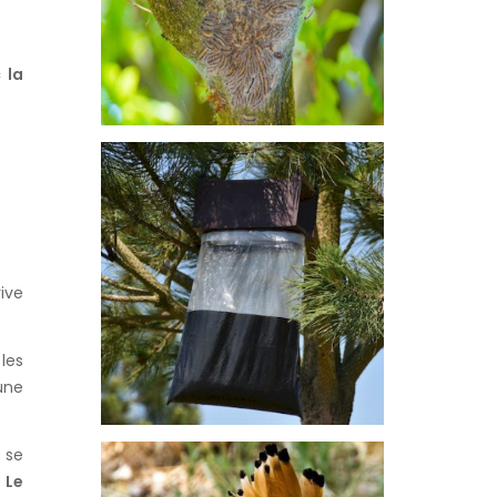
 la
LE
PIÉGEAGE
PAR
PHÉROMONES
:
APRÈS...
ive
les
 une
LA
s se
HUPPE
.
Le
FASCIÉE
UN