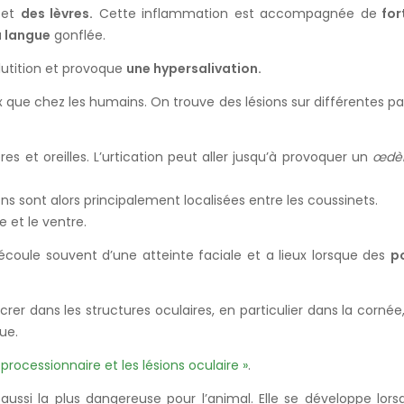
e
et
des lèvres.
Cette inflammation est accompagnée de
for
a langue
gonflée.
glutition et provoque
une hypersalivation.
que chez les humains. On trouve des lésions sur différentes par
es et oreilles. L’urtication peut aller jusqu’à provoquer un
œdè
ons sont alors principalement localisées entre les coussinets.
e et le ventre.
écoule souvent d’une atteinte faciale et a lieux lorsque des
po
r dans les structures oculaires, en particulier dans la cornée,
ue.
 processionnaire et les lésions oculaire »
.
aussi la plus dangereuse pour l’animal. Elle se développe lors