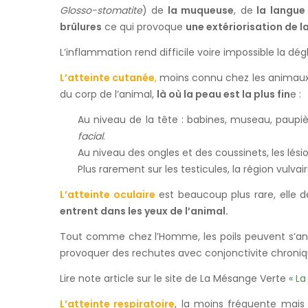
Glosso-stomatite
) de
la muqueuse
, de
la langu
brûlures
ce qui provoque
une extériorisation de l
L’inflammation rend difficile voire impossible la dé
L’atteinte cutanée
,
moins connu chez les animaux 
du corp de l’animal,
là où la peau est la plus fin
e :
Au niveau de la tête : babines, museau, paupièr
facial
.
Au niveau des ongles et des coussinets, les lési
Plus rarement sur les testicules, la région vulvair
L’atteinte oculaire
est beaucoup plus rare, elle d
entrent dans les yeux de l’animal.
Tout comme chez l’Homme, les poils peuvent s’ancre
provoquer des rechutes avec conjonctivite chroniq
Lire note article sur le site de La Mésange Verte
« La
L’atteinte respiratoire
, la moins fréquente mais 