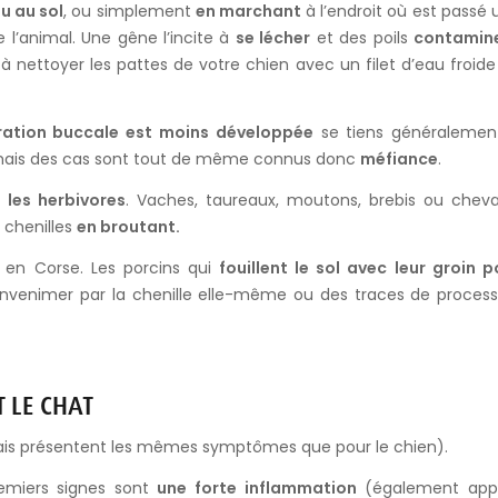
ou au sol
, ou simplement
en marchant
à l’endroit où est passé 
 l’animal. Une gêne l’incite à
se lécher
et des poils
contamin
à nettoyer les pattes de votre chien avec un filet d’eau froide
oration buccale est moins développée
se tiens généralemen
é mais des cas sont tout de même connus donc
méfiance
.
:
les herbivores
. Vaches, taureaux, moutons, brebis ou cheva
 chenilles
en broutant.
en Corse. Les porcins qui
fouillent le sol avec leur groin p
nvenimer par la chenille elle-même ou des traces de process
T LE CHAT
mais présentent les mêmes symptômes que pour le chien).
remiers signes sont
une forte inflammation
(également app