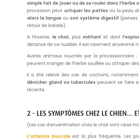
simple fait de jouer ou de se rouler dans l’herbe 
procession peut
urtiquer les pattes
ou la peau de
alors la langue
ou
son système digestif
(pensez 
retour de balade).
A l’inverse,
le chat
, plus
méfiant
et dont
l’expl
distance de ce nuisible. Il est rarement envenim
Autres animaux touchés par la processionnaire 
peuvent manger de l’herbe souillée ou attraper des
Il a été relevé des cas de cochons, notamment 
dénicher gland ou tubercules
peuvent se faire e
récente.
2 - LES SYMPTÔMES CHEZ LE CHIEN… E
(Les cas d’envenimation chez le chat sont rares 
L’atteinte buccale
est la plus fréquente. Les p