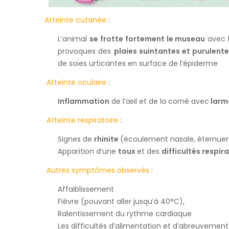
Atteinte cutanée
:
L’animal
se frotte fortement le museau
avec l
provoques des
plaies suintantes et purulent
de soies urticantes en surface de l’épiderme
Atteinte oculaire
:
Inflammation
de l’œil et de la corné avec
larm
Atteinte respiratoire
:
Signes de
rhinite
(écoulement nasale, éternuem
Apparition d’une
toux
et des
difficultés respir
Autres symptômes observés
:
Affaiblissement
Fièvre (pouvant aller jusqu’à 40°C),
Ralentissement du rythme cardiaque
Les difficultés d’alimentation et d’abreuvement