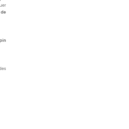
quer
 de
pin
des