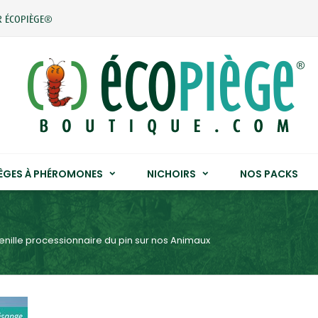
R ÉCOPIÈGE®
IÈGES À PHÉROMONES
NICHOIRS
NOS PACKS
enille processionnaire du pin sur nos Animaux