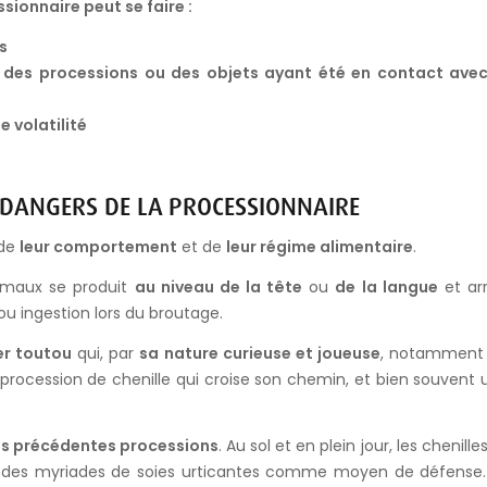
sionnaire peut se faire :
s
ar des processions ou des objets ayant été en contact avec
e volatilité
S DANGERS DE LA PROCESSIONNAIRE
de
leur comportement
et de
leur régime alimentaire
.
nimaux se produit
au niveau de la tête
ou
de la langue
et arr
ou ingestion lors du broutage.
er toutou
qui, par
sa nature curieuse et joueuse
, notamment 
tte procession de chenille qui croise son chemin, et bien souvent
 des précédentes processions
. Au sol et en plein jour, les chenille
lors des myriades de soies urticantes comme moyen de défense