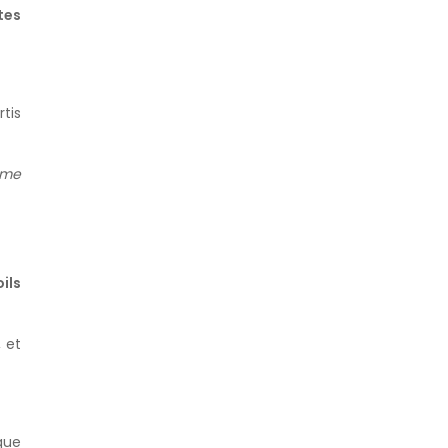
tes
tis
me
ils
 et
que