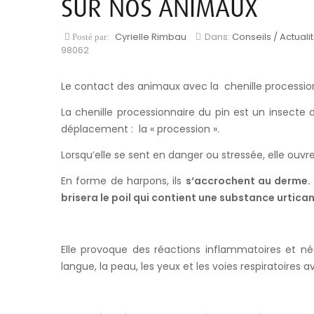
SUR NOS ANIMAUX
Cyrielle Rimbau
Dans:
Conseils / Actuali
Posté par:
98062
Le contact des animaux avec la chenille processio
La chenille processionnaire du pin est un insecte 
déplacement : la « procession ».
Lorsqu’elle se sent en danger ou stressée, elle ouvr
En forme de harpons, ils
s‘accrochent au derme. L
brisera le poil qui contient une substance urtica
Elle provoque des réactions inflammatoires et né
langue, la peau, les yeux et les voies respiratoire