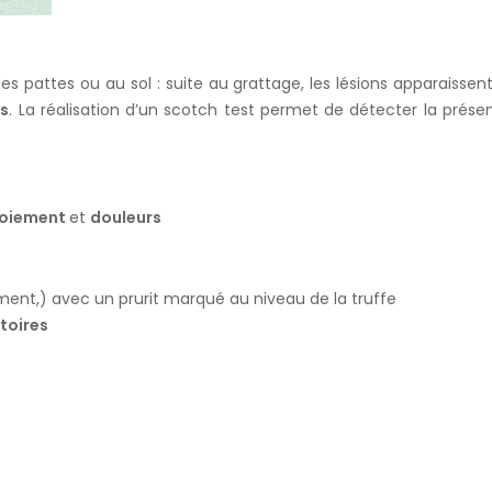
es pattes ou au sol : suite au grattage, les lésions apparaissen
es
. La réalisation d’un scotch test permet de détecter la prése
oiement
et
douleurs
ent,) avec un prurit marqué au niveau de la truffe
atoires