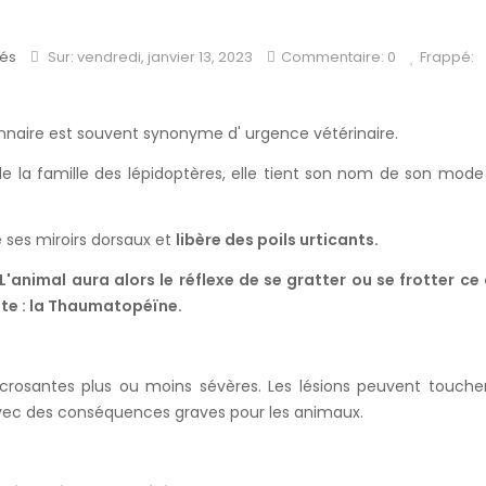
tés
Sur:
vendredi,
janvier
13,
2023
Commentaire: 0
Frappé:
nnaire est souvent synonyme d' urgence vétérinaire.
de la famille des lépidoptères, elle tient son nom de son mode
e ses miroirs dorsaux et
libère des poils urticants.
'animal aura alors le réflexe de se gratter ou se frotter ce 
nte : la Thaumatopéïne.
crosantes plus ou moins sévères. Les lésions peuvent toucher
s avec des conséquences graves pour les animaux.