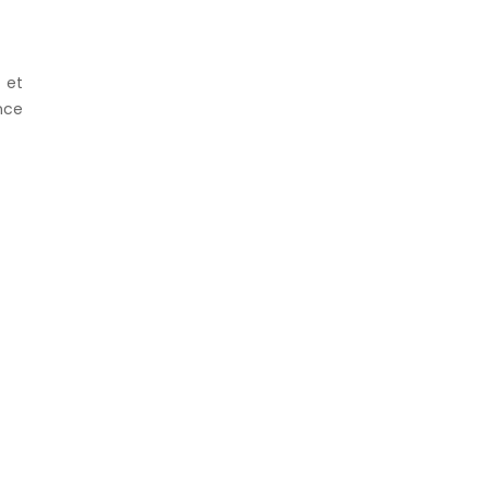
t et
nce