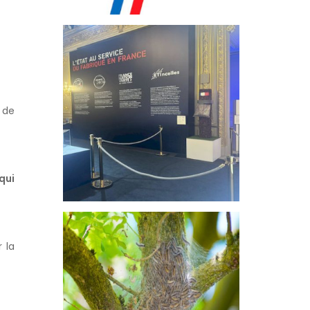
L’ÉCOPIÈGE®
SÉLECTIONNÉ
À
L’ÉLYSÉE
:...
 de
qui
COMMENT
DIFFÉRENCIER
PROCESSIONNAIR
 la