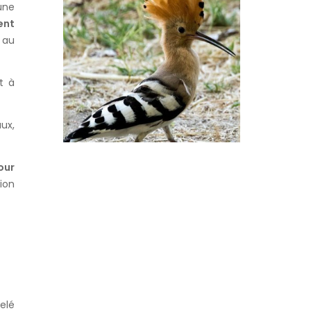
une
ALLIÉ
CONTRE
ent
LA...
 au
t à
ux,
our
ion
elé