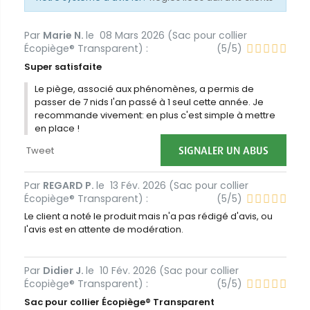
Par
Marie N.
le
08 Mars 2026 (
Sac pour collier
Écopiège® Transparent
) :
(
5
/
5
)
Super satisfaite
Le piège, associé aux phénomènes, a permis de
passer de 7 nids l'an passé à 1 seul cette année. Je
recommande vivement: en plus c'est simple à mettre
en place !
SIGNALER UN ABUS
Tweet
Par
REGARD P.
le
13 Fév. 2026 (
Sac pour collier
Écopiège® Transparent
) :
(
5
/
5
)
Le client a noté le produit mais n'a pas rédigé d'avis, ou
l'avis est en attente de modération.
Par
Didier J.
le
10 Fév. 2026 (
Sac pour collier
Écopiège® Transparent
) :
(
5
/
5
)
Sac pour collier Écopiège® Transparent