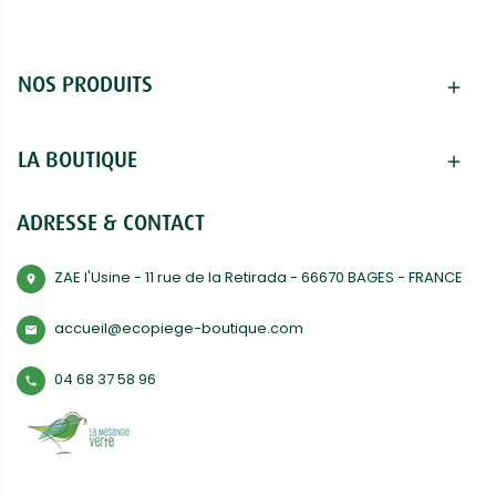
NOS PRODUITS
add
LA BOUTIQUE
add
ADRESSE & CONTACT
ZAE l'Usine - 11 rue de la Retirada - 66670 BAGES - FRANCE
room
accueil@ecopiege-boutique.com
mail
04 68 37 58 96
phone