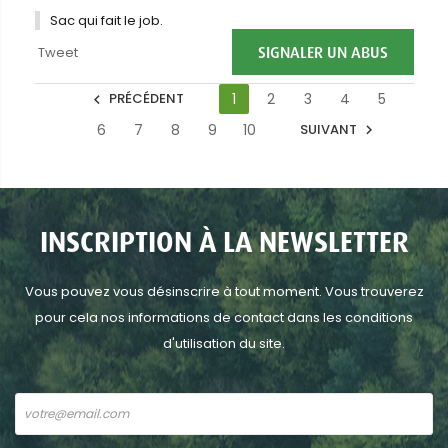
Sac qui fait le job.
SIGNALER UN ABUS
Tweet
PRÉCÉDENT
1
2
3
4
5

6
7
8
9
10
SUIVANT

INSCRIPTION À LA NEWSLETTER
Vous pouvez vous désinscrire à tout moment. Vous trouverez
pour cela nos informations de contact dans les conditions
d'utilisation du site.