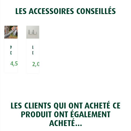
LES ACCESSOIRES CONSEILLÉS


MASTIC
LOT
D'ÉTANCHÉITÉ
DE
2
4,51 €
2,08 €
CROCHETS
POUR
COLLIER
ÉCOPIÈGE®
LES CLIENTS QUI ONT ACHETÉ CE
PRODUIT ONT ÉGALEMENT
ACHETÉ...