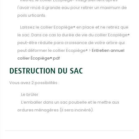
l'avoir rincé à grande eau pour retirer un maximum de
poils urticants.
Laissez le collier Ecopiège® en place et ne retirez que
le sac. Dans ce cas la durée de vie du collier Ecopiège®
peut-être réduite para croissance de votre arbre qui
peut déformer le collier Ecopiège® >
Entretien annuel
collier Écopiège®.pdf
DESTRUCTION DU SAC
Vous avez 2 possibilités :
Le brûler
L’emballer dans un sac poubelle et le mettre aux
ordures ménagères (il sera incinéré).