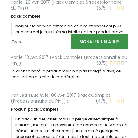
Par
le
20 Avr. 2017 (
Pack Complet (Processionnaire
du Pin)
) :
(
5
/
5
)
pack complet
bonjour le service est rapide et le relationnel est plus
que correct je suis très satisfaite de leur produit bravo
SIGNALER UN ABUS
Tweet
Par
le
13 Avr. 2017 (
Pack Complet (Processionnaire du
Pin)
) :
(
3
/
5
)
Le client a noté le produit mais n'a pas rédigé d'avis, ou
l'avis est en attente de modération.
Par
Jean Luc V.
le
06 Avr. 2017 (
Pack Complet
(Processionnaire du Pin)
) :
(
4
/
5
)
Produit pack Complet
Un pack un peu cher, mais un piège assez simple à
installer, malgré l'impossibilité de connecter la vidéo de
démo, un beau nichoir mais j'aurais aimé quelques
accessoires pour le fixer, mais le tout me semble assez