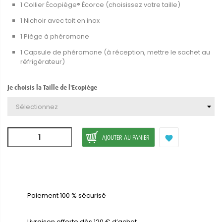
1 Collier Écopiège® Écorce (choisissez votre taille)
1 Nichoir avec toit en inox
1 Piège à phéromone
1 Capsule de phéromone (à réception, mettre le sachet au
réfrigérateur)
Je choisis la Taille de l'Ecopiège
AJOUTER AU PANIER

Paiement 100 % sécurisé
Livraison offerte dès 120 € d’achat