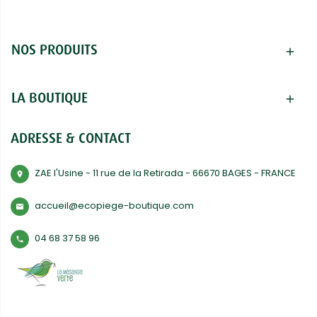
NOS PRODUITS
add
LA BOUTIQUE
add
ADRESSE & CONTACT
ZAE l'Usine - 11 rue de la Retirada - 66670 BAGES - FRANCE
room
accueil@ecopiege-boutique.com
mail
04 68 37 58 96
phone