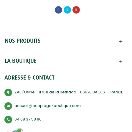
NOS PRODUITS
add
LA BOUTIQUE
add
ADRESSE & CONTACT
ZAE l'Usine - 11 rue de la Retirada - 66670 BAGES - FRANCE
room
accueil@ecopiege-boutique.com
mail
04 68 37 58 96
phone