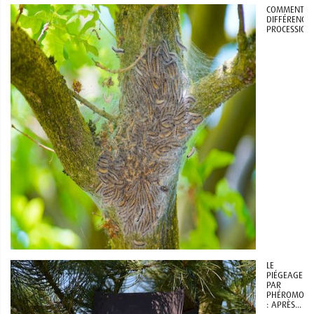
COMMENT
DIFFÉRENCIE
PROCESSIONN
LE
PIÉGEAGE
PAR
PHÉROMONE
: APRÈS...