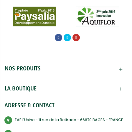
NOS PRODUITS
add
LA BOUTIQUE
add
ADRESSE & CONTACT
ZAE l'Usine - 11 rue de la Retirada - 66670 BAGES - FRANCE
room