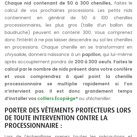
Chaque nid contenant de 50 à 300 chenilles,
faites le
calcul de vos prochaines processions. Les petits nids
contiennent en général de 50 à 100 chenilles
processionnaires, les plus gros (taille d’un ballon de
baudruche) peuvent en contenir 300. Vous comprenez
donc l’intérêt à ne pas laisser descendre au sol les chenilles
en processions. Chaque chenille en se transformant en
chrysalide
, donnera naissance à un
papillon
, qui lui-même
après accouplement pondra de
200 à 300 oeufs
.
Faites le
calcul par le nombre de nids présent dans votre conifère
et vous comprendrez à quel point la chenille
processionnaire se multiplie rapidement si l’on
n’intervient pas. Il est donc grandement temps
d’installer vos
colliers Écopiège®
ou
d’écheniller
.
PORTER DES VÊTEMENTS PROTECTEURS LORS
DE TOUTE INTERVENTION CONTRE LA
PROCESSIONNAIRE :
Lors de l'échenillage, prenez toutes les précautions et