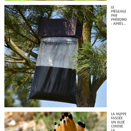
LE
PIÉGEAGE
PAR
PHÉROMONE
: APRÈS...
LA HUPPE
FASCIÉE
UN ALLIÉ
CONTRE
LA...