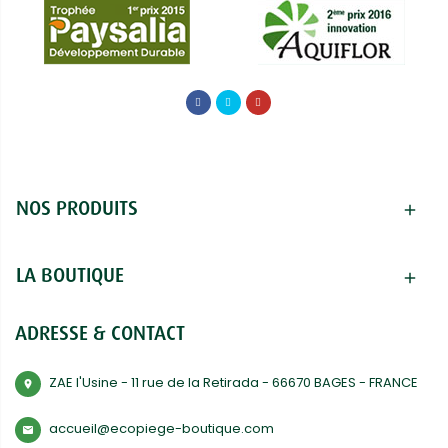
NOS PRODUITS
add
LA BOUTIQUE
add
ADRESSE & CONTACT
ZAE l'Usine - 11 rue de la Retirada - 66670 BAGES - FRANCE
room
accueil@ecopiege-boutique.com
mail