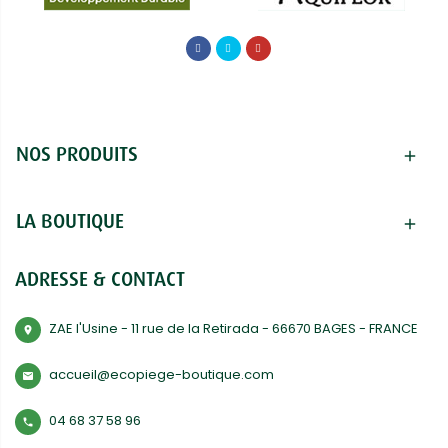
NOS PRODUITS
add
LA BOUTIQUE
add
ADRESSE & CONTACT
ZAE l'Usine - 11 rue de la Retirada - 66670 BAGES - FRANCE
room
accueil@ecopiege-boutique.com
mail
04 68 37 58 96
phone